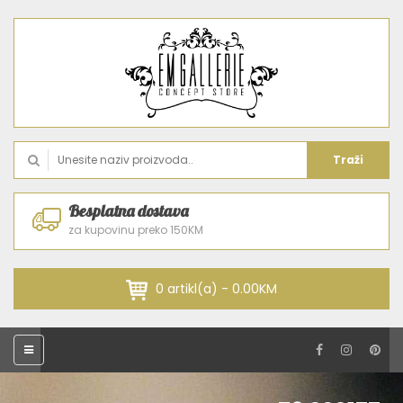
Traži
Besplatna dostava
za kupovinu preko 150KM
0 artikl(a) - 0.00KM