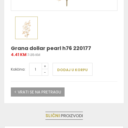
Grana dollar pearl h76 220177
4.41 KM
7.35 KM
+
Količina:
DODAJ U KORPU
-
< VRATI SE NA PRETRAGU
SLIČNI
PROIZVODI