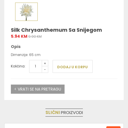
Silk Chrysanthemum Sa Snijegom
5.94 KM
9.90 KM
Opis
Dimenzije: 65 cm
+
Količina:
DODAJ U KORPU
-
< VRATI SE NA PRETRAGU
SLIČNI
PROIZVODI