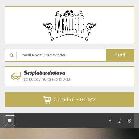
Traži
Besplatna dostava
za kupovinu preko 150KM
0 artikl(a) - 0.00KM