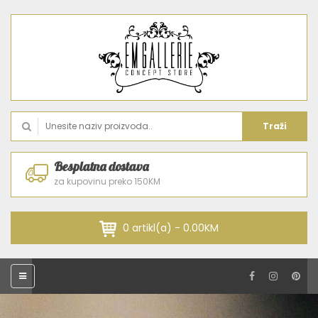
Traži
Besplatna dostava
za kupovinu preko 150KM
0 artikl(a) - 0.00KM