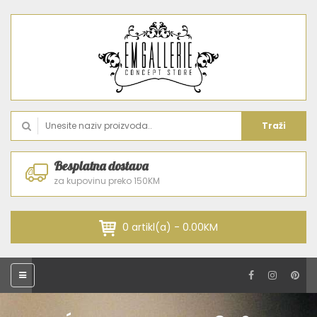
Traži
Besplatna dostava
za kupovinu preko 150KM
0 artikl(a) - 0.00KM