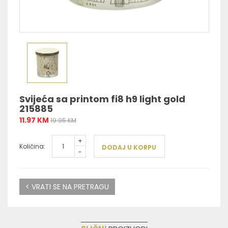
Svijeća sa printom fi8 h9 light gold
215885
11.97 KM
19.95 KM
+
Količina:
DODAJ U KORPU
-
< VRATI SE NA PRETRAGU