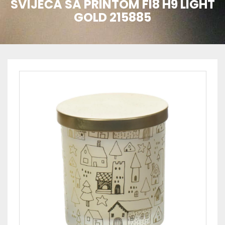
SVIJEĆA SA PRINTOM FI8 H9 LIGHT
GOLD 215885