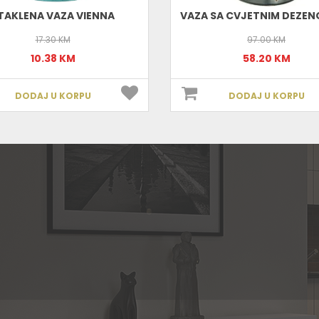
TAKLENA VAZA VIENNA
17.30 KM
97.00 KM
10.38 KM
58.20 KM
DODAJ U KORPU
DODAJ U KORPU