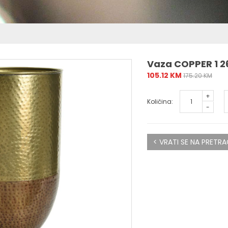
Vaza COPPER 1 2
105.12 KM
175.20 KM
+
Količina:
-
< VRATI SE NA PRETR