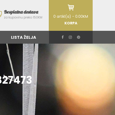
Besplatna dostava
0 artikl(a) - 0.00KM
za kupovinu preko 150KM
KORPA
LISTA ŽELJA
827473