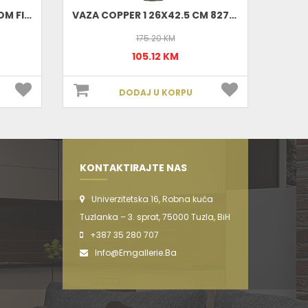
VAZA SA CVJETNIM DEZENOM FI19 650022
VAZA COPPER 1 26X42.5 CM 827473
175.20 KM
105.12 KM
DODAJ U KORPU
KONTAKTIRAJTE NAS
Univerzitetska 16, Robna kuća
Tuzlanka – 3. sprat, 75000 Tuzla, BiH
+387 35 280 707
Info@emgallerie.ba