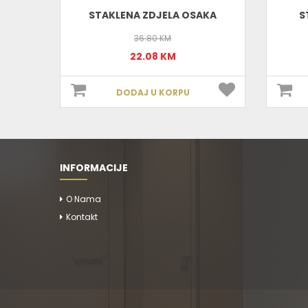
NO
STAKLENA ZDJELA OSAKA
S
36.80 KM
22.08 KM
DODAJ U KORPU
INFORMACIJE
O Nama
Kontakt