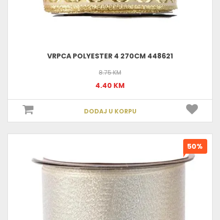
VRPCA POLYESTER 4 270CM 448621
8.75 KM
4.40 KM
DODAJ U KORPU
50%