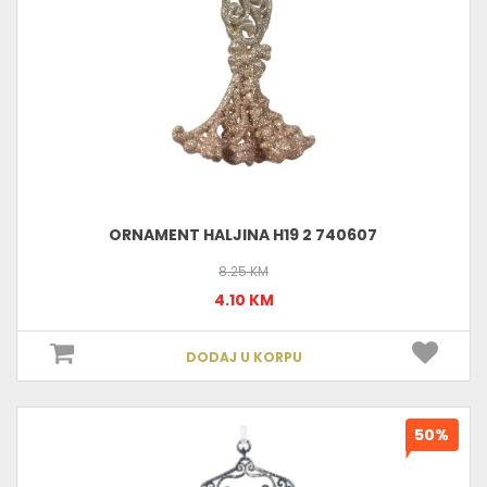
ORNAMENT HALJINA H19 2 740607
8.25 KM
4.10 KM
DODAJ U KORPU
50%