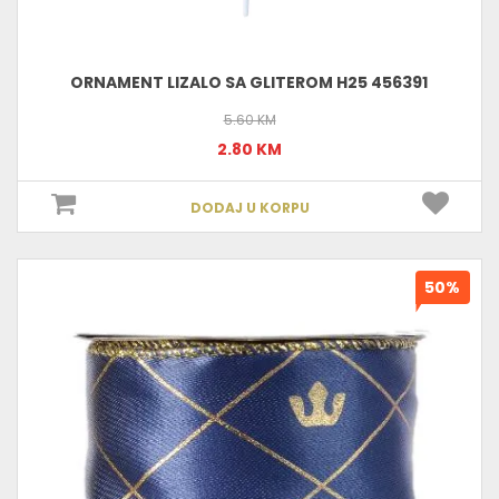
ORNAMENT LIZALO SA GLITEROM H25 456391
5.60 KM
2.80 KM
DODAJ U KORPU
50%