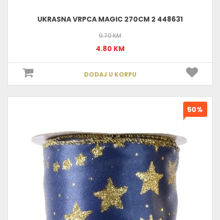
UKRASNA VRPCA MAGIC 270CM 2 448631
9.70 KM
4.80 KM
DODAJ U KORPU
50%