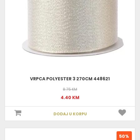
VRPCA POLYESTER 3 270CM 448621
8.75 KM
4.40 KM
DODAJ U KORPU
50%