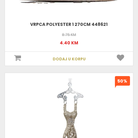
VRPCA POLYESTER 1 270CM 448621
8.75 KM
4.40 KM
DODAJ U KORPU
50%