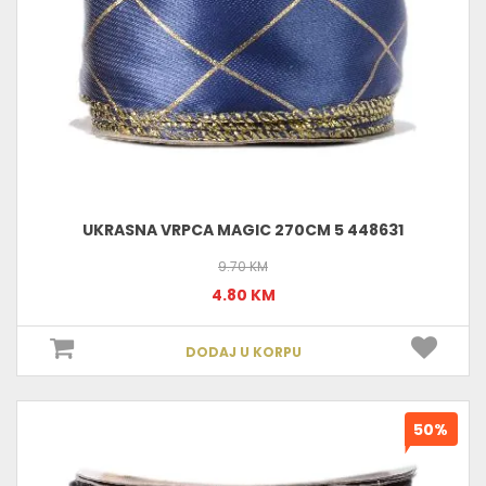
UKRASNA VRPCA MAGIC 270CM 5 448631
9.70 KM
4.80 KM
DODAJ U KORPU
50%