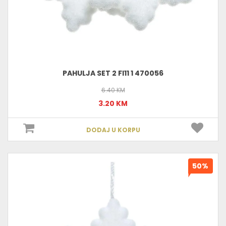
PAHULJA SET 2 FI11 1 470056
6.40 KM
3.20 KM
DODAJ U KORPU
50%