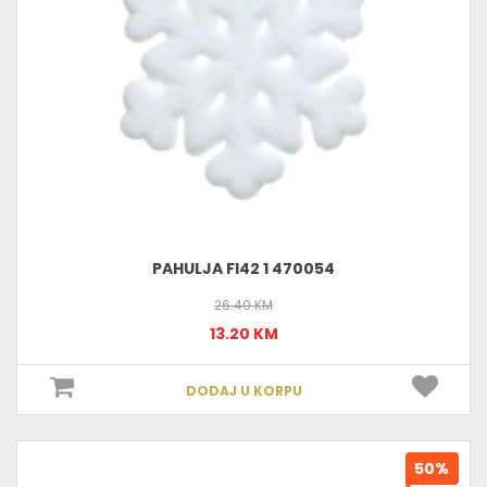
PAHULJA FI42 1 470054
26.40 KM
13.20 KM
DODAJ U KORPU
50%