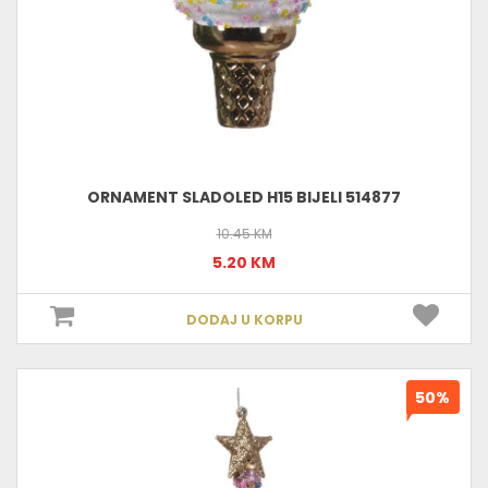
ORNAMENT SLADOLED H15 BIJELI 514877
10.45 KM
5.20 KM
DODAJ U KORPU
50%