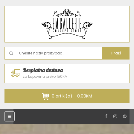
Traži
Besplatna dostava
za kupovinu preko 150KM
0 artikl(a) - 0.00KM