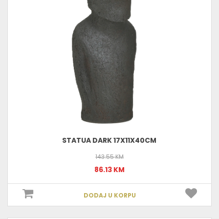
STATUA DARK 17X11X40CM
143.55 KM
86.13 KM
DODAJ U KORPU