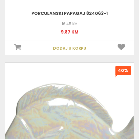
PORCULANSKI PAPAGAJ 824063-1
16.45 KM
9.87 KM
DODAJ U KORPU
40%