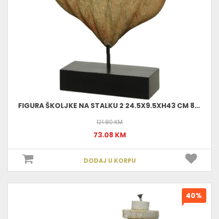
FIGURA ŠKOLJKE NA STALKU 2 24.5X9.5XH43 CM 803013
121.80 KM
73.08 KM
DODAJ U KORPU
40%