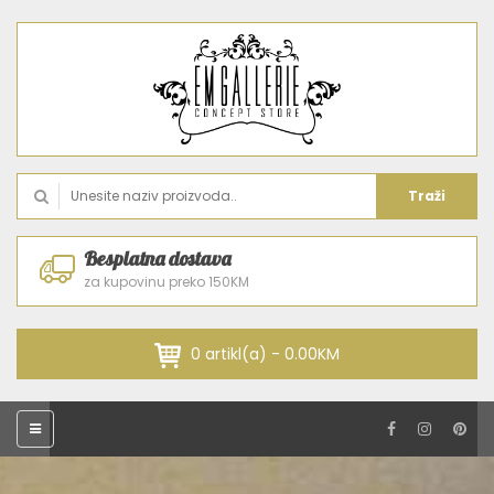
Traži
Besplatna dostava
za kupovinu preko 150KM
0 artikl(a) - 0.00KM