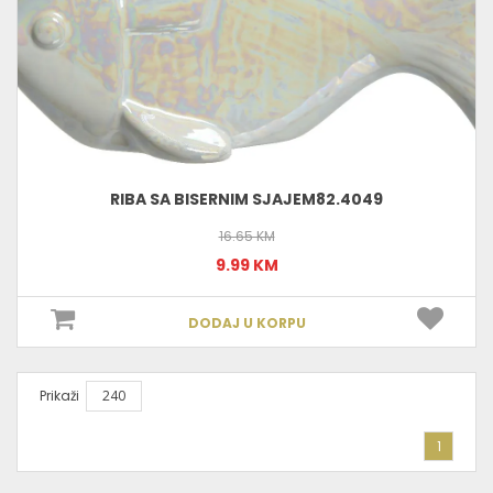
RIBA SA BISERNIM SJAJEM82.4049
16.65 KM
9.99 KM
DODAJ U KORPU
Prikaži
1