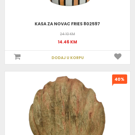
KASA ZA NOVAC FRIES 802597
24.10 KM
14.46 KM
DODAJ U KORPU
40%