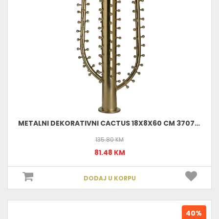
METALNI DEKORATIVNI CACTUS 18X8X60 CM 3707570019 (KOM) E : 17,00
135.80 KM
81.48 KM
DODAJ U KORPU
40%