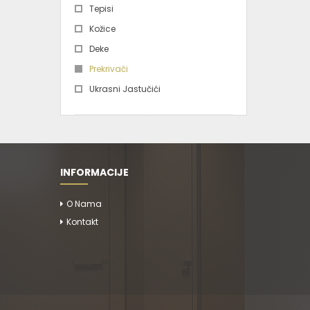
Tepisi
Kožice
Deke
Prekrivači
Ukrasni Jastučići
INFORMACIJE
O Nama
Kontakt