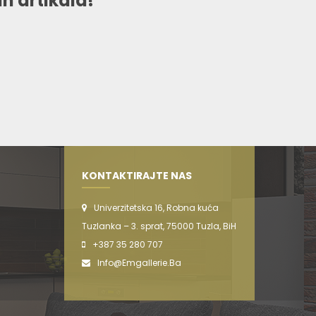
h artikala!
KONTAKTIRAJTE NAS
Univerzitetska 16, Robna kuća
Tuzlanka – 3. sprat, 75000 Tuzla, BiH
+387 35 280 707
Info@emgallerie.ba