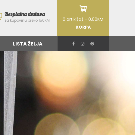
Besplatna dostava
0 artikl(a) - 0.00KM
za kupovinu preko 150KM
KORPA
LISTA ŽELJA